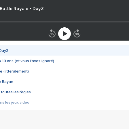
 Battle Royale - DayZ
 DayZ
 a 13 ans (et vous l'avez ignoré)
e (littéralement)
im Rayan
 toutes les règles
s les jeux vidéo
us choquant de Rockstar ? - Le scandale BULLY
e plus moche de Steam