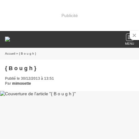
Publicité
MENU
Accueil
» { B o u g h }
{ B o u g h }
Publié le 30/12/2013 à 13:51
Par
mimosette